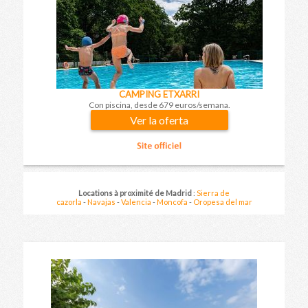
CAMPING ETXARRI
Con piscina, desde 679 euros/semana.
Ver la oferta
Resultados en las ciudades cercanas el
15 agosto 2026
por
1 semana
Locations à proximité de Madrid
:
Sierra de
Precio por apartamento y por estancia
cazorla
-
Navajas
-
Valencia
-
Moncofa
-
Oropesa del mar
(gastos de tramitación incluidos)