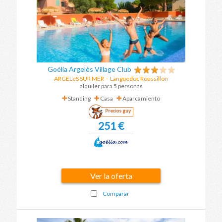
Goélia Argelès Village Club
ARGELèS SUR MER
-
Languedoc Roussillon
alquiler para 5 personas
Standing
Casa
Aparcamiento
Precios guy
251 €
Ver la oferta
Comparar