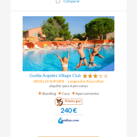
Comparar
Goélia Argelès Village Club
ARGELèS SUR MER
-
Languedoc Roussillon
alquiler para 6 personas
Standing
Casa
Aparcamiento
Precios guy
240 €