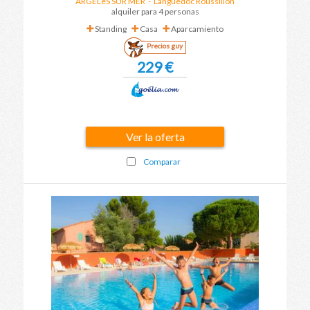
ARGELèS SUR MER
-
Languedoc Roussillon
alquiler para 4 personas
Standing
Casa
Aparcamiento
Precios guy
229 €
Ver la oferta
Comparar