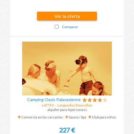
Ver la oferta
Comparar
Camping Oasis Palavasienne
LATTES
-
Languedoc Roussillon
alquiler para 4 personass
Comercia en las cercanías
Sauna / Spa
Club para niños
227 €