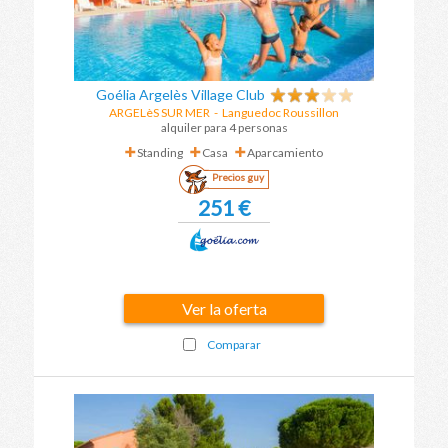
Goélia Argelès Village Club
ARGELèS SUR MER
-
Languedoc Roussillon
alquiler para 4 personas
Standing
Casa
Aparcamiento
Precios guy
251 €
Ver la oferta
Comparar