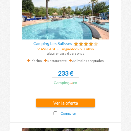
Camping Les Salisses
VIAS PLAGE
-
Languedoc Roussillon
alquiler para 6 personas
Piscina
Restaurante
Animales aceptados
233 €
Ver la oferta
Comparar