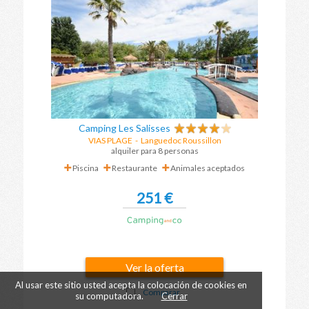
Camping Les Salisses
VIAS PLAGE
-
Languedoc Roussillon
alquiler para 8 personas
Piscina
Restaurante
Animales aceptados
251 €
Ver la oferta
Al usar este sitio usted acepta la colocación de cookies en
Comparar
su computadora.
Cerrar