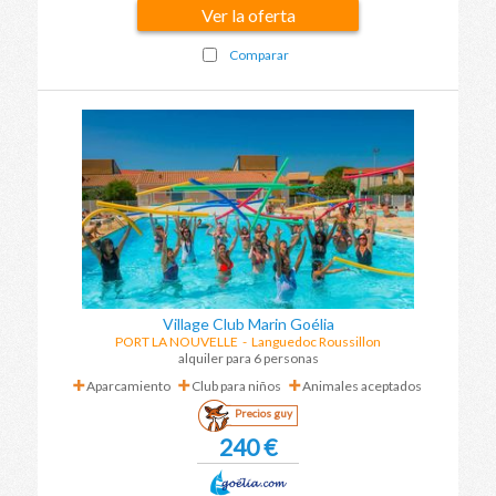
Ver la oferta
Comparar
Village Club Marin Goélia
PORT LA NOUVELLE
-
Languedoc Roussillon
alquiler para 6 personas
Aparcamiento
Club para niños
Animales aceptados
Precios guy
240 €