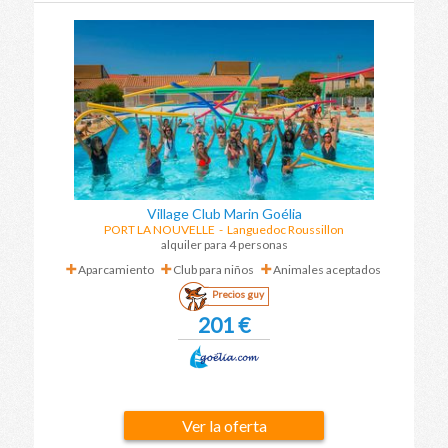
Village Club Marin Goélia
PORT LA NOUVELLE
-
Languedoc Roussillon
alquiler para 4 personas
Aparcamiento
Club para niños
Animales aceptados
Precios guy
201 €
Ver la oferta