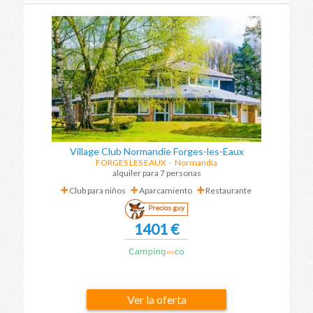
Village Club Normandie Forges-les-Eaux
FORGES LES EAUX
-
Normandía
alquiler para 7 personas
Club para niños
Aparcamiento
Restaurante
Precios guy
1401 €
Ver la oferta