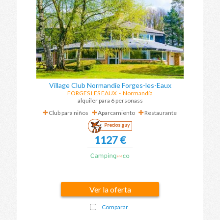
Village Club Normandie Forges-les-Eaux
FORGES LES EAUX
-
Normandía
alquiler para 6 personass
Club para niños
Aparcamiento
Restaurante
Precios guy
1127 €
Ver la oferta
Comparar