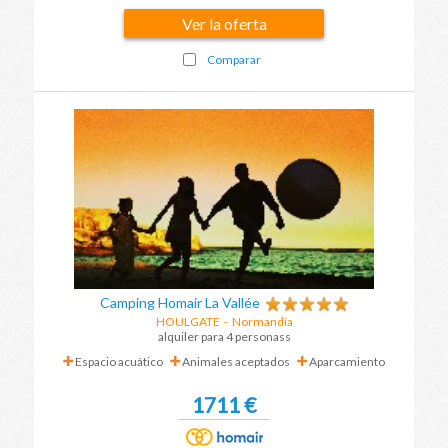
Ver la oferta
Comparar
Camping Homair La Vallée
HOULGATE
-
Normandía
alquiler para 4 personass
Espacio acuático
Animales aceptados
Aparcamiento
1711 €