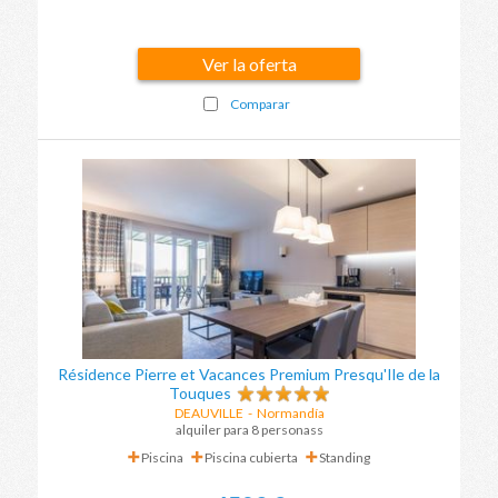
Ver la oferta
Comparar
Résidence Pierre et Vacances Premium Presqu'Ile de la
Touques
DEAUVILLE
-
Normandía
alquiler para 8 personass
Piscina
Piscina cubierta
Standing