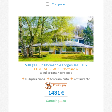
Comparar
Village Club Normandie Forges-les-Eaux
FORGES LES EAUX
-
Normandía
alquiler para 7 personas
Club para niños
Aparcamiento
Restaurante
Precios guy
1431 €