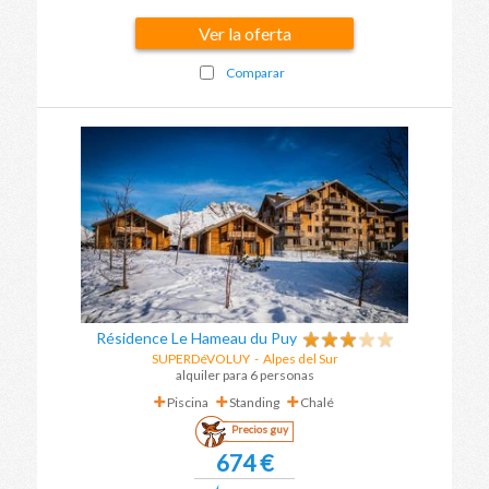
Ver la oferta
Comparar
Résidence Le Hameau du Puy
SUPERDéVOLUY
-
Alpes del Sur
alquiler para 6 personas
Piscina
Standing
Chalé
Precios guy
674 €