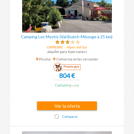
Camping Les Myotis (Val Buëch-Méouge à 25 km)
ORPIERRE
-
Alpes del Sur
alquiler para 4 personass
Piscina
Comercia en las cercanías
Precios guy
804 €
Ver la oferta
Comparar