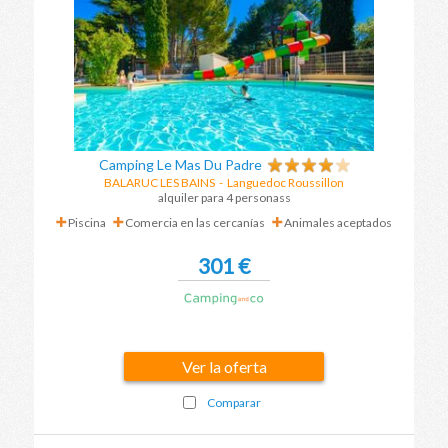
Camping Le Mas Du Padre
BALARUC LES BAINS
-
Languedoc Roussillon
alquiler para 4 personass
Piscina
Comercia en las cercanías
Animales aceptados
301 €
Ver la oferta
Comparar