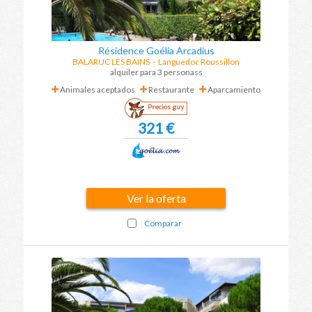
Résidence Goélia Arcadius
BALARUC LES BAINS
-
Languedoc Roussillon
alquiler para 3 personass
Animales aceptados
Restaurante
Aparcamiento
Precios guy
321 €
Ver la oferta
Comparar