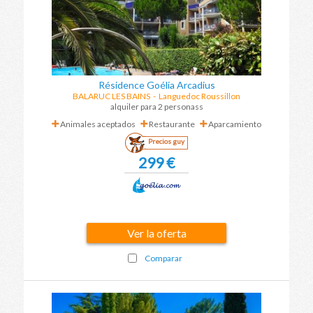
Résidence Goélia Arcadius
BALARUC LES BAINS
-
Languedoc Roussillon
alquiler para 2 personass
Animales aceptados
Restaurante
Aparcamiento
Precios guy
299 €
Ver la oferta
Comparar