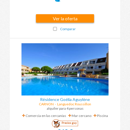
Ver la oferta
Comparar
Résidence Goélia Aguylène
CARNON
-
Languedoc Roussillon
alquiler para 4 personas
Comercia en las cercanías
Mar cercano
Piscina
Precios guy