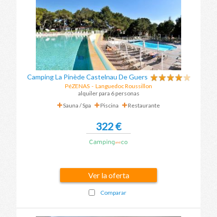
Camping La Pinède Castelnau De Guers
PéZENAS
-
Languedoc Roussillon
alquiler para 6 personas
Sauna / Spa
Piscina
Restaurante
322 €
Ver la oferta
Comparar