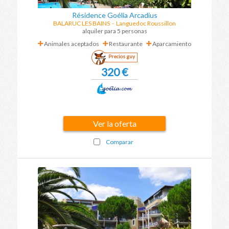
Résidence Goélia Arcadius
BALARUC LES BAINS
-
Languedoc Roussillon
alquiler para 5 personas
Animales aceptados
Restaurante
Aparcamiento
Precios guy
320 €
Ver la oferta
Comparar