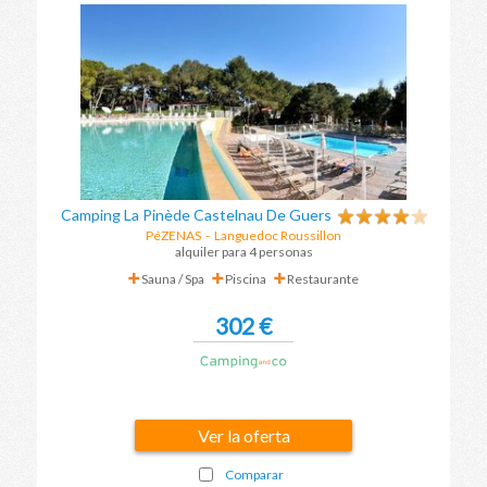
Camping La Pinède Castelnau De Guers
PéZENAS
-
Languedoc Roussillon
alquiler para 4 personas
Sauna / Spa
Piscina
Restaurante
302 €
Ver la oferta
Comparar