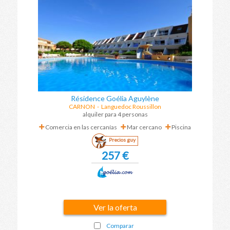
Résidence Goélia Aguylène
CARNON
-
Languedoc Roussillon
alquiler para 4 personas
Comercia en las cercanías
Mar cercano
Piscina
Precios guy
257 €
Ver la oferta
Comparar