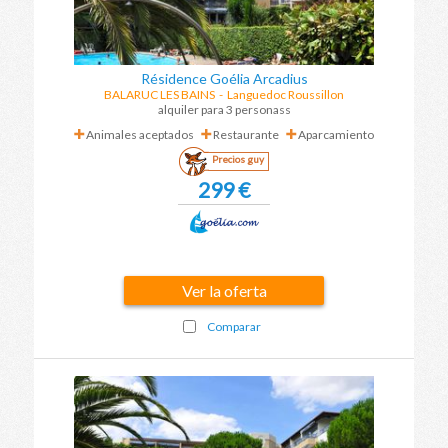
Résidence Goélia Arcadius
BALARUC LES BAINS
-
Languedoc Roussillon
alquiler para 3 personass
Animales aceptados
Restaurante
Aparcamiento
Precios guy
299 €
Ver la oferta
Comparar