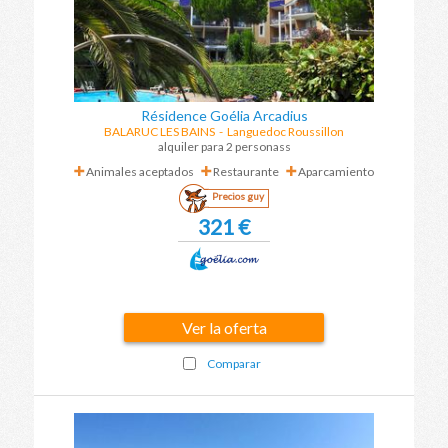
Résidence Goélia Arcadius
BALARUC LES BAINS
-
Languedoc Roussillon
alquiler para 2 personass
Animales aceptados
Restaurante
Aparcamiento
Precios guy
321 €
Ver la oferta
Comparar