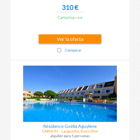
310 €
Ver la oferta
Comparar
Résidence Goélia Aguylène
CARNON
-
Languedoc Roussillon
alquiler para 5 personas