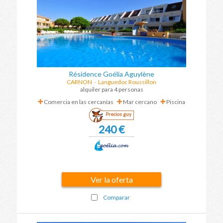
Résidence Goélia Aguylène
CARNON
-
Languedoc Roussillon
alquiler para 4 personas
Comercia en las cercanías
Mar cercano
Piscina
Precios guy
240 €
Ver la oferta
Comparar