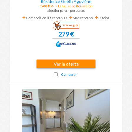
Résidence Goélia Aguylène
CARNON
-
Languedoc Roussillon
alquiler para 4 personas
Comercia en las cercanías
Mar cercano
Piscina
Precios guy
279 €
Ver la oferta
Comparar