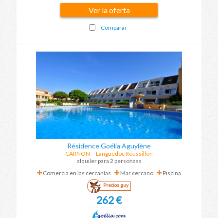
Ver la oferta
Comparar
Résidence Goélia Aguylène
CARNON
-
Languedoc Roussillon
alquiler para 2 personass
Comercia en las cercanías
Mar cercano
Piscina
Precios guy
262 €