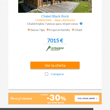
Chalet Black Rock
CHAMONIX
-
Alpes del Norte
Chalet triplex 7 piezas para 10 personas
Sauna / Spa
Esquí en familia
Chalé
7015 €
Ver la oferta
Comparar