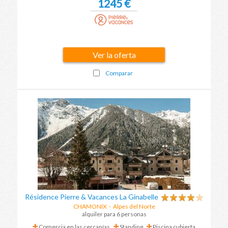
1245 €
Ver la oferta
Comparar
Résidence Pierre & Vacances La Ginabelle
CHAMONIX
-
Alpes del Norte
alquiler para 6 personas
Comercia en las cercanías
Standing
Piscina cubierta