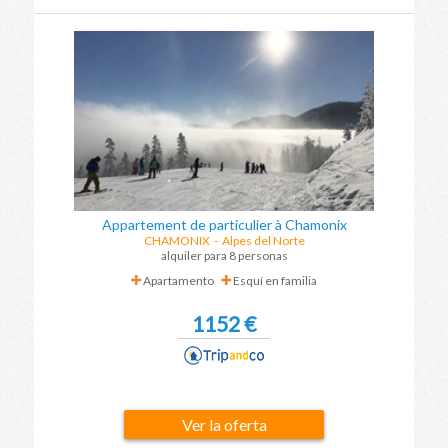
Appartement de particulier à Chamonix
CHAMONIX
-
Alpes del Norte
alquiler para 8 personas
Apartamento
Esquí en familia
1152 €
Ver la oferta