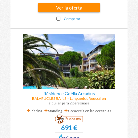
Ver la oferta
Comparar
Résidence Goélia Arcadius
BALARUC LES BAINS
-
Languedoc Roussillon
alquiler para 2 personass
Piscina
Standing
Comercia en las cercanías
Precios guy
691 €