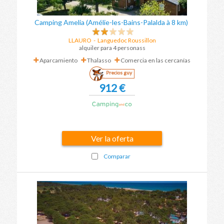
Camping Amelia (Amélie-les-Bains-Palalda à 8 km)
LLAURO
-
Languedoc Roussillon
alquiler para 4 personass
Aparcamiento
Thalasso
Comercia en las cercanías
Precios guy
912 €
Ver la oferta
Comparar