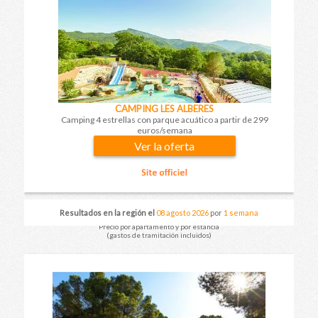
CAMPING LES ALBERES
Camping 4 estrellas con parque acuático a partir de 299
euros/semana
Ver la oferta
Resultados en la región el
08 agosto 2026
por
1 semana
Precio por apartamento y por estancia
(gastos de tramitación incluidos)