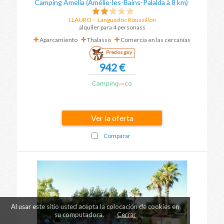
Camping Amelia (Amélie-les-Bains-Palalda à 8 km)
LLAURO
-
Languedoc Roussillon
alquiler para 4 personass
Aparcamiento
Thalasso
Comercia en las cercanías
Precios guy
942 €
Ver la oferta
Comparar
Al usar este sitio usted acepta la colocación de cookies en
su computadora.
Cerrar