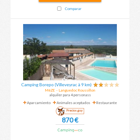
Comparar
Camping Borepo (Villeveyrac à 9 km)
MèZE
-
Languedoc Roussillon
alquiler para 4 personass
Aparcamiento
Animales aceptados
Restaurante
Precios guy
870 €