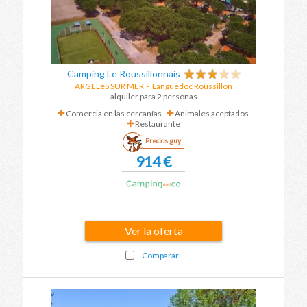
Camping Le Roussillonnais
ARGELèS SUR MER
-
Languedoc Roussillon
alquiler para 2 personas
Comercia en las cercanías
Animales aceptados
Restaurante
Precios guy
914 €
Ver la oferta
Comparar