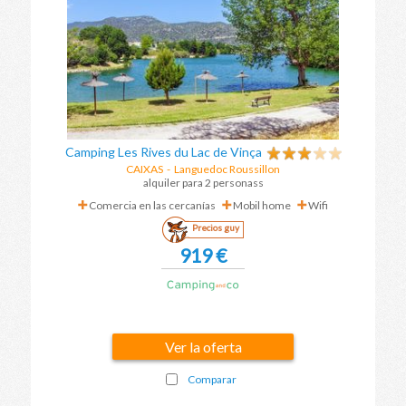
Camping Les Rives du Lac de Vinça
CAIXAS
-
Languedoc Roussillon
alquiler para 2 personass
Comercia en las cercanías
Mobil home
Wifi
Precios guy
919 €
Ver la oferta
Comparar