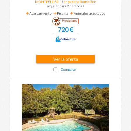
MONTPELLIER
-
Languedoc Roussillon
alquiler para 2 personas
Aparcamiento
Piscina
Animales aceptados
Precios guy
720 €
Ver la oferta
Comparar