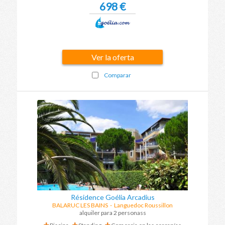
698 €
Ver la oferta
Comparar
Résidence Goélia Arcadius
BALARUC LES BAINS
-
Languedoc Roussillon
alquiler para 2 personass