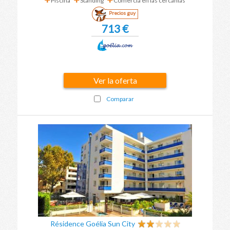
Piscina
Standing
Comercia en las cercanías
Precios guy
713 €
Ver la oferta
Comparar
Résidence Goélia Sun City