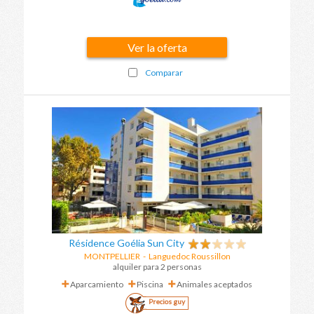
Ver la oferta
Comparar
Résidence Goélia Sun City
MONTPELLIER
-
Languedoc Roussillon
alquiler para 2 personas
Aparcamiento
Piscina
Animales aceptados
Precios guy