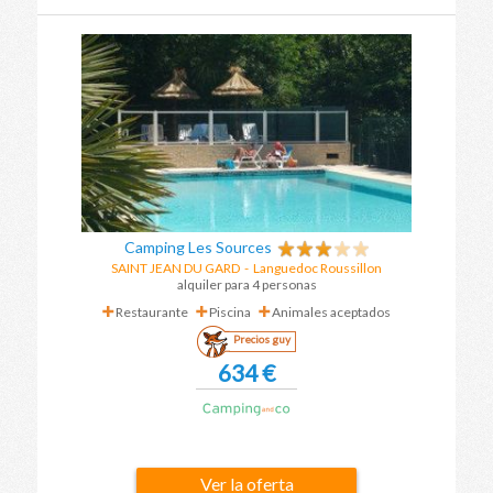
Camping Les Sources
SAINT JEAN DU GARD
-
Languedoc Roussillon
alquiler para 4 personas
Restaurante
Piscina
Animales aceptados
Precios guy
634 €
Ver la oferta