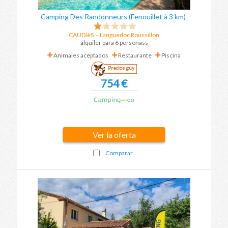
Camping Des Randonneurs (Fenouillet à 3 km)
CAUDIèS
-
Languedoc Roussillon
alquiler para 6 personass
Animales aceptados
Restaurante
Piscina
Precios guy
754 €
Ver la oferta
Comparar