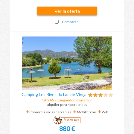
Ver la oferta
Comparar
Camping Les Rives du Lac de Vinça
CAIXAS
-
Languedoc Roussillon
alquiler para 4 personass
Comercia en las cercanías
Mobil home
Wifi
Precios guy
880 €