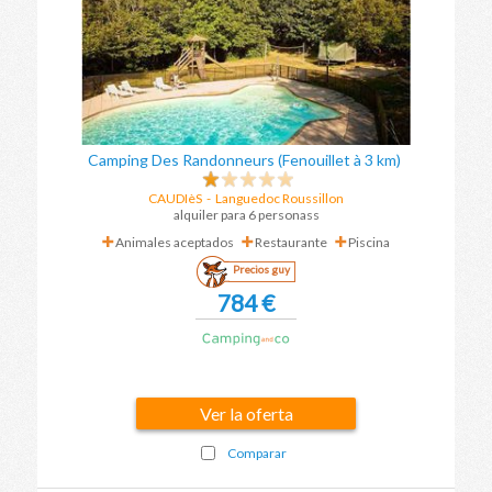
Camping Des Randonneurs (Fenouillet à 3 km)
CAUDIèS
-
Languedoc Roussillon
alquiler para 6 personass
Animales aceptados
Restaurante
Piscina
Precios guy
784 €
Ver la oferta
Comparar