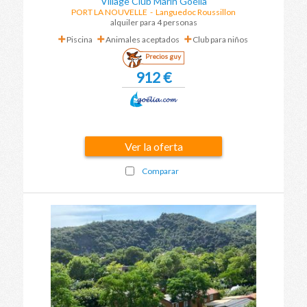
Village Club Marin Goélia
PORT LA NOUVELLE
-
Languedoc Roussillon
alquiler para 4 personas
Piscina
Animales aceptados
Club para niños
Precios guy
912 €
Ver la oferta
Comparar