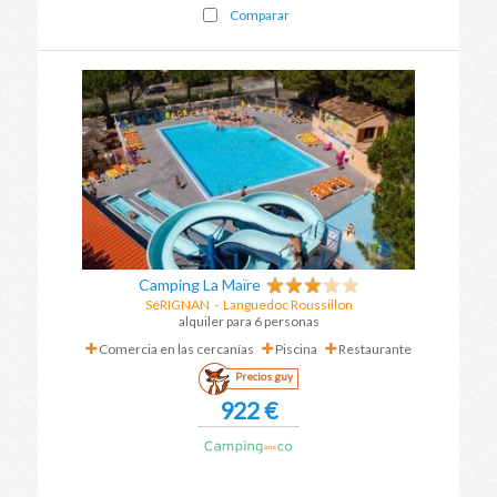
Comparar
Camping La Maïre
SéRIGNAN
-
Languedoc Roussillon
alquiler para 6 personas
Comercia en las cercanías
Piscina
Restaurante
Precios guy
922 €