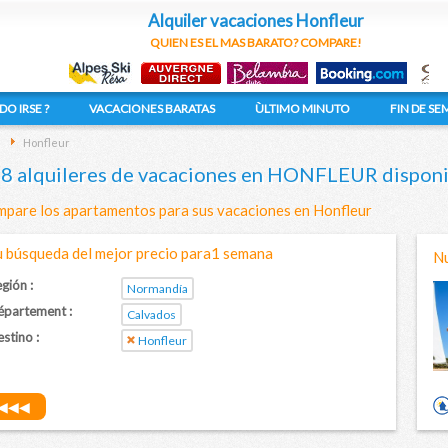
Alquiler vacaciones Honfleur
QUIEN ES EL MAS BARATO? COMPARE!
DO IRSE ?
VACACIONES BARATAS
ÙLTIMO MINUTO
FIN DE S
s
Honfleur
8 alquileres de vacaciones en HONFLEUR disponi
pare los apartamentos para sus vacaciones en Honfleur
u búsqueda del mejor precio para1 semana
Nu
gión :
Normandía
épartement :
Calvados
stino :
Honfleur
◀◀◀