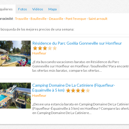
quileres
Fotos
Vidéos
Mapa
proximité
:
Trouville
-
Boulleville
-
Deauville
-
Pont l'eveque
-
Saint arnoult
 búsqueda de los mejores precios de una semana:
Résidence du Parc Goélia Gonneville sur Honfleur
Honfleur
¿Esta buscando vacaciones baratas en Résidence du Parc
Gonneville sur Honfleur en Honfleur / boulleville? Para encont
las ofertas más baratas, compare las ofertas...
Camping Domaine De La Catiniere (Fiquefleur-
Équainville à 5 km)
Honfleur
¿Desee una estancia barata en Camping Domaine De La Catinie
(Fiquefleur-Équainville à 5 km) en Honfleur? Compare las ofert
en Camping Domaine De La Catiniere...