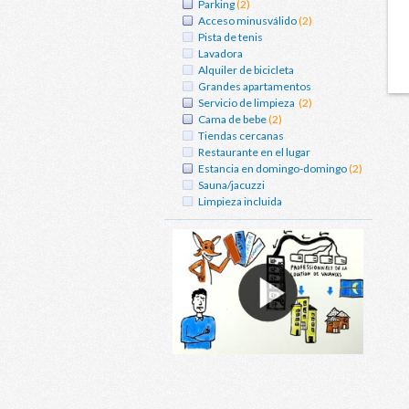
Parking
(2)
Acceso minusválido
(2)
Pista de tenis
Lavadora
Alquiler de bicicleta
Grandes apartamentos
Servicio de limpieza
(2)
Cama de bebe
(2)
Tiendas cercanas
Restaurante en el lugar
Estancia en domingo-domingo
(2)
Sauna/jacuzzi
Limpieza incluida