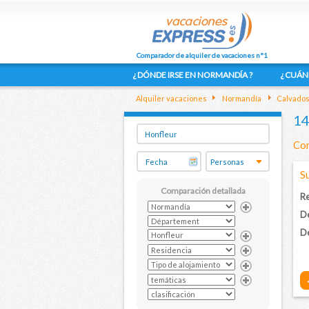
Comparador de alquiler de vacaciones n°1
¿ DÓNDE IRSE EN NORMANDÍA ?
¿ CUÁN
Alquiler vacaciones
Normandía
Calvado
14
Com
S
Comparación detallada
Re
D
De