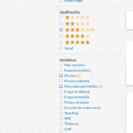
Mobil hogar
clasificación
(2)
Vacaf
temáticas
Mar cercano
Espacio acuático
Piscina
(2)
Piscina cubierta
Mascotas permitidas
(2)
Esquí en Altitud
Esquí en familia
Pistas cercanas
Escuela de esquí cerca
Standing
Wifi
Thalasso
Golf