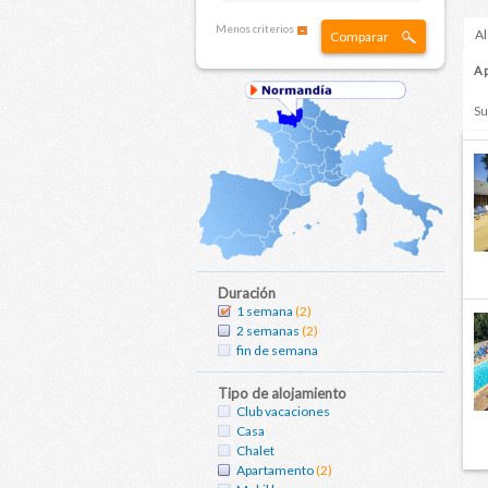
Menos criterios
Al
Comparar
A 
Su
Duración
1 semana
(2)
2 semanas
(2)
fin de semana
Tipo de alojamiento
Club vacaciones
Casa
Chalet
Apartamento
(2)