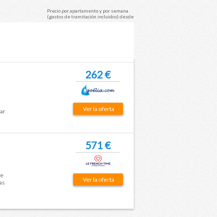
Precio por apartamento y por semana
(gastos de tramitación incluidos) desde
262 €
Ver la oferta
rar
571 €
re
Ver la oferta
as