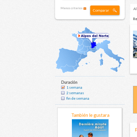
Menos criterios
Al
Comparar
Re
Duración
1 semana
2 semanas
fin de semana
También le gustara
P