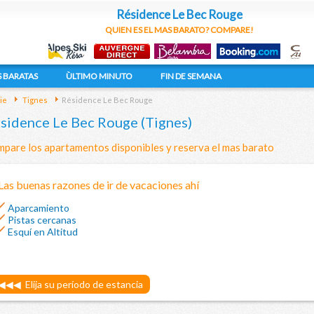
Résidence Le Bec Rouge
QUIEN ES EL MAS BARATO? COMPARE!
 BARATAS
ÙLTIMO MINUTO
FIN DE SEMANA
ie
Tignes
Résidence Le Bec Rouge
sidence Le Bec Rouge (Tignes)
pare los apartamentos disponibles y reserva el mas barato
Las buenas razones de ir de vacaciones ahí
Aparcamiento
Pistas cercanas
Esquí en Altitud
◀◀◀
Elija su período de estancia