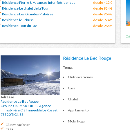
Résidence Pierre & Vacances Inter-Résidences
desde 412 €
Résidence Le chalet de la Tour
desde 934 €
Résidence Les Grandes Platières
desde 964 €
Résidence le Schuss
desde 974 €
Résidence Tour du Lac
desde 984 €
Résidence Le Bec Rouge
Tema:
Club vacaciones
Casa
Adresse
Chalet
Résidence Le Bec Rouge
Groupe CIS IMMOBILIER Agence
Apartamento
Immobilière CIS Immeuble Le Rosset
73320
TIGNES
Mobil hogar
Club vacaciones
Casa