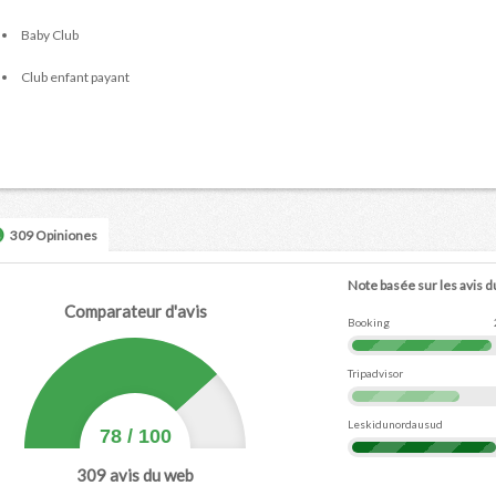
Baby Club
Club enfant payant
309 Opiniones
Note basée sur les avis d
Comparateur d'avis
Booking
Tripadvisor
Leskidunordausud
78
/
100
309
avis du web