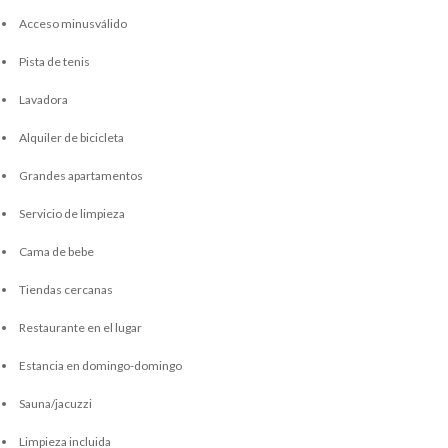
Acceso minusválido
Pista de tenis
Lavadora
Alquiler de bicicleta
Grandes apartamentos
Servicio de limpieza
Cama de bebe
Tiendas cercanas
Restaurante en el lugar
Estancia en domingo-domingo
Sauna/jacuzzi
Limpieza incluida