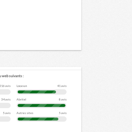
u web suivants :
216 avis
Locasun
41 avis
34 avis
Abritel
8 avis
5 avis
Autres sites
5 avis