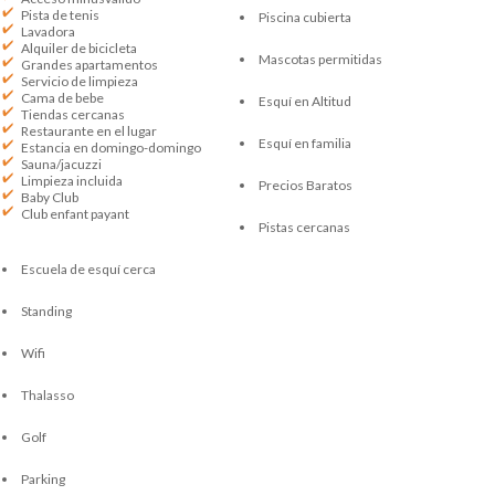
Pista de tenis
Piscina cubierta
Lavadora
Alquiler de bicicleta
Mascotas permitidas
Grandes apartamentos
Servicio de limpieza
Cama de bebe
Esquí en Altitud
Tiendas cercanas
Restaurante en el lugar
Esquí en familia
Estancia en domingo-domingo
Sauna/jacuzzi
Limpieza incluida
Precios Baratos
Baby Club
Club enfant payant
Pistas cercanas
Escuela de esquí cerca
Standing
Wifi
Thalasso
Golf
Parking