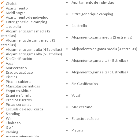
Apartamento de individuo
Chalet
Apartamento
Mobil hogar
Offre générique camping
Apartamento de individuo
Offre générique camping
1 estrella
1 estrella
Alojamiento gama media (2
estrellas)
Alojamiento gama media (2 estrellas)
Alojamiento de gama media (3
estrellas)
Alojamiento de gama media (3 estrellas
Alojamiento gama alta (4 Estrellas)
Alojamiento gama alta (5 Estrellas)
Sin Clasificación
Alojamiento gama alta (4 Estrellas)
Vacaf
Mar cercano
Alojamiento gama alta (5 Estrellas)
Espacio acuático
Piscina
Piscina cubierta
Sin Clasificación
Mascotas permitidas
Esquí en Altitud
Vacaf
Esquí en familia
Precios Baratos
Pistas cercanas
Mar cercano
Escuela de esquí cerca
Standing
Wifi
Espacio acuático
Thalasso
Golf
Piscina
Parking
Acceso minusválido