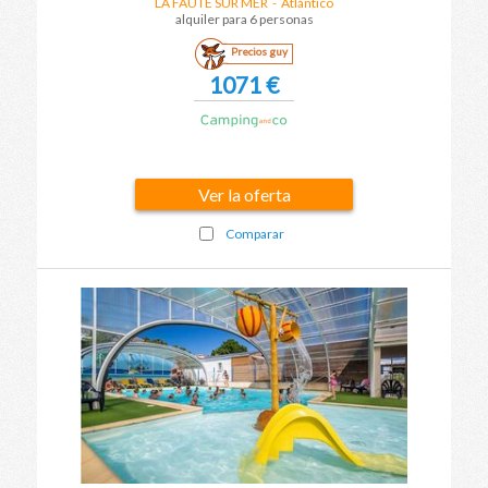
LA FAUTE SUR MER
-
Atlántico
alquiler para 6 personas
Precios guy
1071 €
Ver la oferta
Comparar