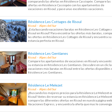
comparando las ofertas en Résidence Cassiopée. Compare las
ofertas en Résidence Cassiopée con los apartamentos de
vacaciones en Risoul, y pase unas excelentes vacaciones.
Résidence Les Cottages de Risoul
Risoul - Alpes del Sur
¿Esta buscando vacaciones baratas en Résidence Les Cottages 
Risoul en Risoul? Para encontrar las ofertas más baratas, comp
las ofertas en Résidence Les Cottages de Risoul y encuentra su
estancia perfecta en Risoul.
Résidence Les Gentianes
Risoul - Alpes del Sur
Compare los apartamentos de vacaciones en Risoul y encuentr
su estancia en Résidence Les Gentianes. Descubre en un clic la
vacaciones más baratas en Risoul entre las ofertas disponibles 
Résidence Les Gentianes.
Résidence Le Melezet
Risoul - Alpes del Sur
¿Buscando los mejores precios para la Résidence Le Melezet e
Risoul? Antes de reservar su estancia en Résidence Le Melezet
compare las diferentes ofertas en Risoul en nuestra página web
Vacaciones Express, y encuentra la oferta que mas le convenga