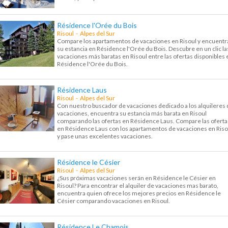
Résidence l'Orée du Bois
Risoul - Alpes del Sur
Compare los apartamentos de vacaciones en Risoul y encuentr
su estancia en Résidence l'Orée du Bois. Descubre en un clic la
vacaciones más baratas en Risoul entre las ofertas disponibles 
Résidence l'Orée du Bois.
Résidence Laus
Risoul - Alpes del Sur
Con nuestro buscador de vacaciones dedicado a los alquileres 
vacaciones, encuentra su estancia más barata en Risoul
comparando las ofertas en Résidence Laus. Compare las oferta
en Résidence Laus con los apartamentos de vacaciones en Riso
y pase unas excelentes vacaciones.
Résidence le Césier
Risoul - Alpes del Sur
¿Sus próximas vacaciones serán en Résidence le Césier en
Risoul? Para encontrar el alquiler de vacaciones mas barato,
encuentra quien ofrece los mejores precios en Résidence le
Césier comparando vacaciones en Risoul.
Résidence Le Chamois