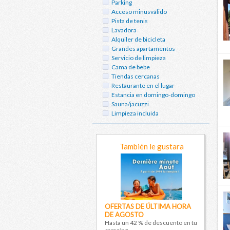
Parking
Acceso minusválido
Pista de tenis
Lavadora
Alquiler de bicicleta
Grandes apartamentos
Servicio de limpieza
Cama de bebe
Tiendas cercanas
Restaurante en el lugar
Estancia en domingo-domingo
Sauna/jacuzzi
Limpieza incluida
También le gustara
OFERTAS DE ÚLTIMA HORA
DE AGOSTO
Hasta un 42 % de descuento en tu