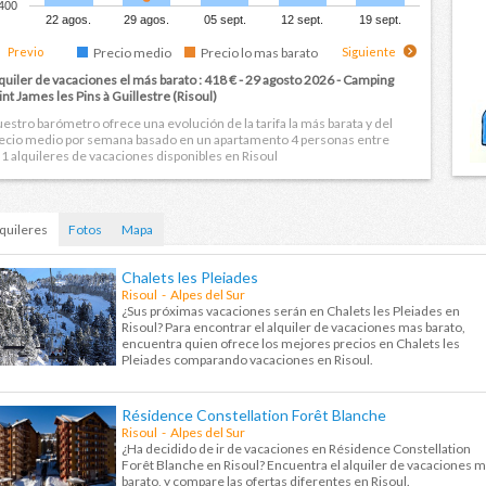
400
22 agos.
29 agos.
05 sept.
12 sept.
19 sept.
Previo
Precio medio
Precio lo mas barato
Siguiente
quiler de vacaciones el más barato :
418 €
- 29 agosto 2026 -
Camping
int James les Pins à Guillestre
(Risoul)
estro barómetro ofrece una evolución de la tarifa la más barata y del
ecio medio por semana basado en un apartamento 4 personas entre
1 alquileres de vacaciones disponibles en Risoul
quileres
Fotos
Mapa
Chalets les Pleiades
Risoul - Alpes del Sur
¿Sus próximas vacaciones serán en Chalets les Pleiades en
Risoul? Para encontrar el alquiler de vacaciones mas barato,
encuentra quien ofrece los mejores precios en Chalets les
Pleiades comparando vacaciones en Risoul.
Résidence Constellation Forêt Blanche
Risoul - Alpes del Sur
¿Ha decidido de ir de vacaciones en Résidence Constellation
Forêt Blanche en Risoul? Encuentra el alquiler de vacaciones 
barato, y compare las ofertas diferentes en Risoul.