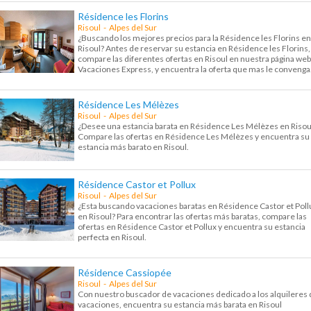
Résidence les Florins
Risoul - Alpes del Sur
¿Buscando los mejores precios para la Résidence les Florins en
Risoul? Antes de reservar su estancia en Résidence les Florins,
compare las diferentes ofertas en Risoul en nuestra página web
Vacaciones Express, y encuentra la oferta que mas le convenga
Résidence Les Mélèzes
Risoul - Alpes del Sur
¿Desee una estancia barata en Résidence Les Mélèzes en Risou
Compare las ofertas en Résidence Les Mélèzes y encuentra su
estancia más barato en Risoul.
Résidence Castor et Pollux
Risoul - Alpes del Sur
¿Esta buscando vacaciones baratas en Résidence Castor et Poll
en Risoul? Para encontrar las ofertas más baratas, compare las
ofertas en Résidence Castor et Pollux y encuentra su estancia
perfecta en Risoul.
Résidence Cassiopée
Risoul - Alpes del Sur
Con nuestro buscador de vacaciones dedicado a los alquileres 
vacaciones, encuentra su estancia más barata en Risoul