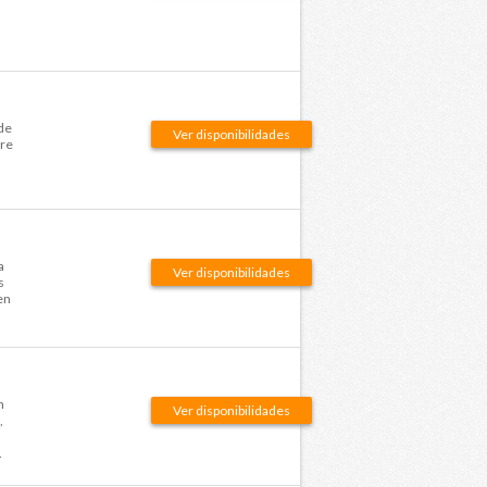
de
Ver disponibilidades
are
a
Ver disponibilidades
s
en
n
Ver disponibilidades
,
.