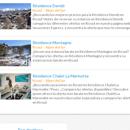
Résidence Deneb
Risoul - Alpes del Sur
¿Buscando los mejores precios para la Résidence Deneb en
Risoul? Antes de reservar su estancia en Résidence Deneb,
compare las diferentes ofertas en Risoul en nuestra página web
Vacaciones Express, y encuentra la oferta que mas le convenga
Résidence Montagne
Risoul - Alpes del Sur
¿Desee una estancia barata en Résidence Montagne en Risoul?
Compare las ofertas en Résidence Montagne y encuentra su
estancia más barato en Risoul.
Résidence Chalet La Marmotte
Risoul - Alpes del Sur
¿Buscando vacaciones en Risoul en Résidence Chalet La
Marmotte ? Pues, ¡Compare las ofertas disponibles! Descubre
quien ofrece la oferta más barata en Résidence Chalet La
Marmotte en nuestro buscador especialista y compare las ofer
en Risoul.
Top destinos