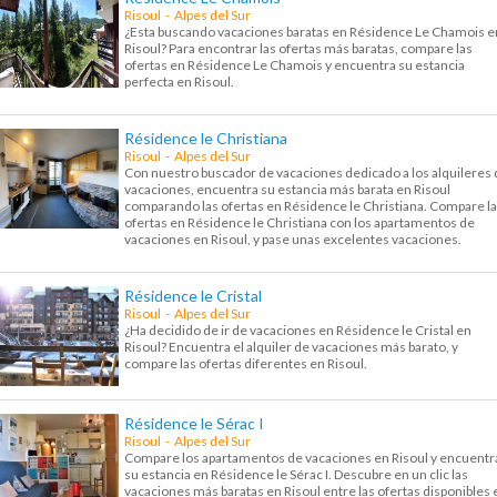
Risoul - Alpes del Sur
¿Esta buscando vacaciones baratas en Résidence Le Chamois e
Risoul? Para encontrar las ofertas más baratas, compare las
ofertas en Résidence Le Chamois y encuentra su estancia
perfecta en Risoul.
Résidence le Christiana
Risoul - Alpes del Sur
Con nuestro buscador de vacaciones dedicado a los alquileres 
vacaciones, encuentra su estancia más barata en Risoul
comparando las ofertas en Résidence le Christiana. Compare l
ofertas en Résidence le Christiana con los apartamentos de
vacaciones en Risoul, y pase unas excelentes vacaciones.
Résidence le Cristal
Risoul - Alpes del Sur
¿Ha decidido de ir de vacaciones en Résidence le Cristal en
Risoul? Encuentra el alquiler de vacaciones más barato, y
compare las ofertas diferentes en Risoul.
Résidence le Sérac I
Risoul - Alpes del Sur
Compare los apartamentos de vacaciones en Risoul y encuentr
su estancia en Résidence le Sérac I. Descubre en un clic las
vacaciones más baratas en Risoul entre las ofertas disponibles 