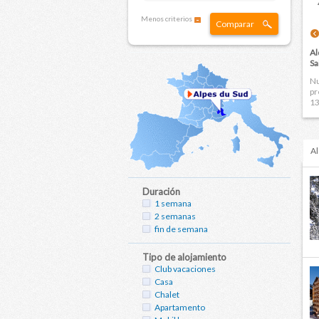
Menos criterios
Comparar
Al
Sa
Nu
pr
13
Al
Duración
1 semana
2 semanas
fin de semana
Tipo de alojamiento
Club vacaciones
Casa
Chalet
Apartamento