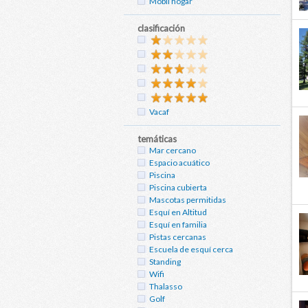
Mobil hogar
clasificación
Vacaf
temáticas
Mar cercano
Espacio acuático
Piscina
Piscina cubierta
Mascotas permitidas
Esquí en Altitud
Esquí en familia
Pistas cercanas
Escuela de esquí cerca
Standing
Wifi
Thalasso
Golf