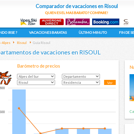
Comparador de vacaciones en Risoul
QUIEN ES EL MAS BARATO? COMPARE!
NDO IRSE ?
VACACIONES BARATAS
ÙLTIMO MINUTO
FIN DE 
-Alpes
Risoul
Guia Risoul
artamentos de vacaciones en RISOUL
Barómetro de precios
Nu
Ver
800
600