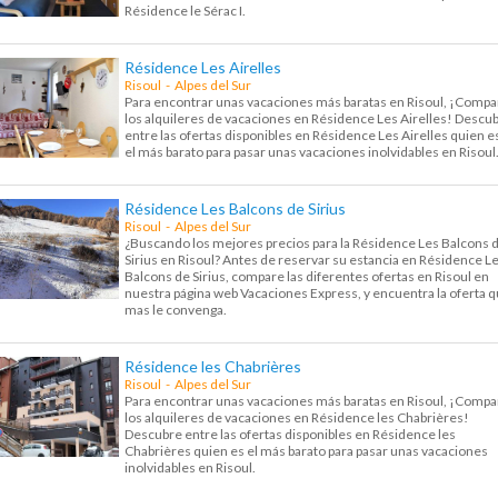
Résidence le Sérac I.
Résidence Les Airelles
Risoul - Alpes del Sur
Para encontrar unas vacaciones más baratas en Risoul, ¡Compa
los alquileres de vacaciones en Résidence Les Airelles! Descu
entre las ofertas disponibles en Résidence Les Airelles quien e
el más barato para pasar unas vacaciones inolvidables en Risoul
Résidence Les Balcons de Sirius
Risoul - Alpes del Sur
¿Buscando los mejores precios para la Résidence Les Balcons 
Sirius en Risoul? Antes de reservar su estancia en Résidence L
Balcons de Sirius, compare las diferentes ofertas en Risoul en
nuestra página web Vacaciones Express, y encuentra la oferta 
mas le convenga.
Résidence les Chabrières
Risoul - Alpes del Sur
Para encontrar unas vacaciones más baratas en Risoul, ¡Compa
los alquileres de vacaciones en Résidence les Chabrières!
Descubre entre las ofertas disponibles en Résidence les
Chabrières quien es el más barato para pasar unas vacaciones
inolvidables en Risoul.